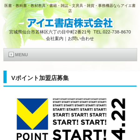
医書・教科書・教材教具・書籍・雑誌・文房具・雑貨・事務機器ならアイエ書
店
宮城県仙台市若林区六丁の目中町2番21号 TEL.022-738-8670
会社案内
｜
お問い合わせ
MENU
Vポイント加盟店募集